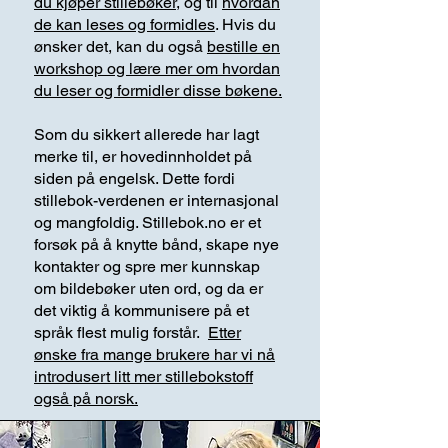
du kjøper stillebøker
, og til
hvordan
de kan leses og formidles
. Hvis du
ønsker det, kan du også
bestille en
workshop og lære mer om hvordan
du leser og formidler disse bøkene.
Som du sikkert allerede har lagt
merke til, er hovedinnholdet på
siden på engelsk. Dette fordi
stillebok-verdenen er internasjonal
og mangfoldig. Stillebok.no er et
forsøk på å knytte bånd, skape nye
kontakter og spre mer kunnskap
om bildebøker uten ord, og da er
det viktig å kommunisere på et
språk flest mulig forstår.
Etter
ønske fra mange brukere har vi nå
introdusert litt mer stillebokstoff
også på norsk.