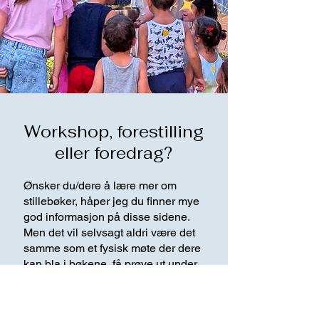
Workshop, forestilling
eller foredrag?
Ønsker du/dere å lære mer om
stillebøker, håper jeg du finner mye
god informasjon på disse sidene.
Men det vil selvsagt aldri være det
samme som et fysisk møte der dere
kan bla i bøkene, få prøve ut under
veiledning, stille spørsmål og bli
inspirert.
​ Se vår side om
workshops
og foredrag for mer info.