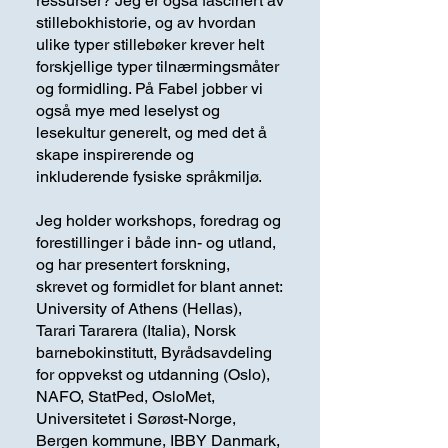
ressurser? Jeg er også fascinert av
stillebokhistorie, og av hvordan
ulike typer stillebøker krever helt
forskjellige typer tilnærmingsmåter
og formidling. På Fabel jobber vi
også mye med leselyst og
lesekultur generelt, og med det å
skape inspirerende og
inkluderende fysiske språkmiljø.
Jeg holder workshops, foredrag og
forestillinger i både inn- og utland,
og har presentert forskning,
skrevet og formidlet for blant annet:
University of Athens (Hellas),
Tarari Tararera (Italia), Norsk
barnebokinstitutt, Byrådsavdeling
for oppvekst og utdanning (Oslo),
NAFO, StatPed, OsloMet,
Universitetet i Sørøst-Norge,
Bergen kommune, IBBY Danmark,